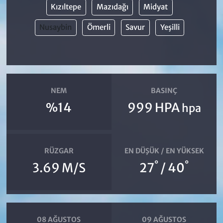
Kızıltepe
Mazıdağı
Midyat
Nusaybin
Ömerli
Savur
Yeşilli
NEM
BASINÇ
%14
999 HPA
hpa
RÜZGAR
EN DÜŞÜK / EN YÜKSEK
°
°
3.69 M/S
27
/ 40
08 AĞUSTOS
09 AĞUSTOS