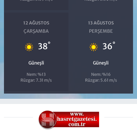
12 AĞUSTOS
13 AĞUSTOS
ÇARŞAMBA
PERŞEMBE
°
°
38
36
Güneşli
Güneşli
Nem: %13
Nem: %16
Rüzgar: 7.31 m/s
Rüzgar: 5.61 m/s