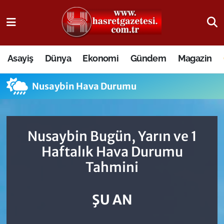
Osmaniye Nöbetçi Eczaneler
Asayiş
Dünya
Ekonomi
Gündem
Magazin
Osmaniye Hava Durumu
Nusaybin Hava Durumu
Osmaniye Trafik Yoğunluk Haritası
Süper Lig Puan Durumu ve Fikstür
Nusaybin Bugün, Yarın ve 1
Tüm Manşetler
Haftalık Hava Durumu
Tahmini
Son Dakika Haberleri
Haber Arşivi
ŞU AN