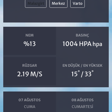
Malazgirt
Merkez
Varto
NEM
BASINÇ
%13
1004 HPA
hpa
RÜZGAR
EN DÜŞÜK / EN YÜKSEK
°
°
2.19 M/S
15
/ 33
07 AĞUSTOS
08 AĞUSTOS
CUMA
CUMARTESI