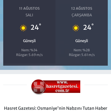
11 AĞUSTOS
12 AĞUSTOS
SALI
ÇARŞAMBA
°
°
24
24
Güneşli
Güneşli
Nem: %34
Nem: %28
Rüzgar: 5.69 m/s
Rüzgar: 5.61 m/s
Hasret Gazetesi: Osmaniye'nin Nabzını Tutan Haber