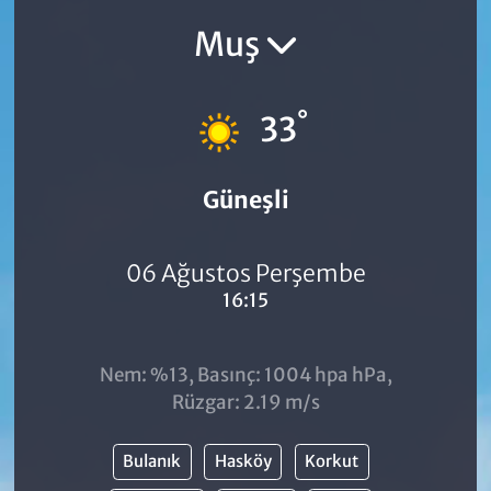
Muş
°
33
Güneşli
06 Ağustos Perşembe
16:15
Nem: %13, Basınç: 1004 hpa hPa,
Rüzgar: 2.19 m/s
Bulanık
Hasköy
Korkut