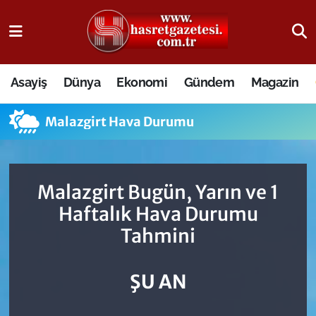
Osmaniye Nöbetçi Eczaneler
Asayiş
Dünya
Ekonomi
Gündem
Magazin
Osmaniye Hava Durumu
Malazgirt Hava Durumu
Osmaniye Trafik Yoğunluk Haritası
Süper Lig Puan Durumu ve Fikstür
Malazgirt Bugün, Yarın ve 1
Tüm Manşetler
Haftalık Hava Durumu
Tahmini
Son Dakika Haberleri
Haber Arşivi
ŞU AN