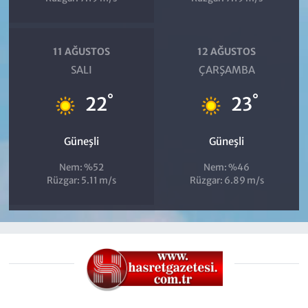
11 AĞUSTOS
12 AĞUSTOS
SALI
ÇARŞAMBA
°
°
22
23
Güneşli
Güneşli
Nem: %52
Nem: %46
Rüzgar: 5.11 m/s
Rüzgar: 6.89 m/s