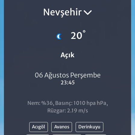
Nevşehir
°
20
Açık
06 Ağustos Perşembe
23:45
Nem: %36, Basınç: 1010 hpa hPa,
Rüzgar: 2.19 m/s
Acıgöl
Avanos
Derinkuyu