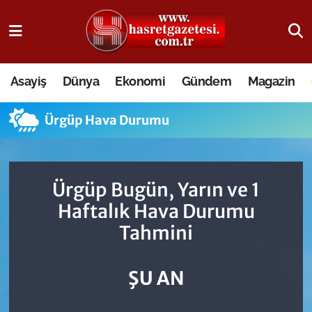
Osmaniye Nöbetçi Eczaneler
Asayiş
Dünya
Ekonomi
Gündem
Magazin
Osmaniye Hava Durumu
Ürgüp Hava Durumu
Osmaniye Trafik Yoğunluk Haritası
Süper Lig Puan Durumu ve Fikstür
Ürgüp Bugün, Yarın ve 1
Tüm Manşetler
Haftalık Hava Durumu
Tahmini
Son Dakika Haberleri
Haber Arşivi
ŞU AN