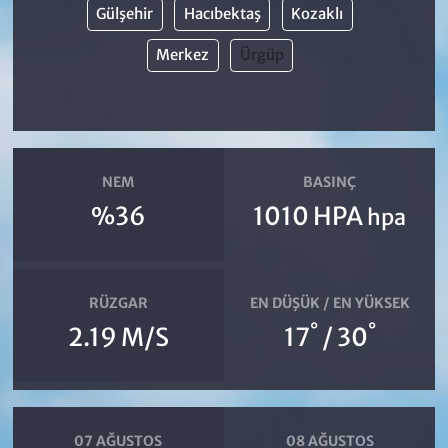
Gülşehir
Hacıbektaş
Kozaklı
Merkez
Ürgüp
NEM
BASINÇ
%36
1010 HPA
hpa
RÜZGAR
EN DÜŞÜK / EN YÜKSEK
°
°
2.19 M/S
17
/ 30
07 AĞUSTOS
08 AĞUSTOS