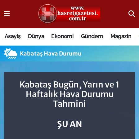
Osmaniye Nöbetçi Eczaneler
Asayiş
Dünya
Ekonomi
Gündem
Magazin
Osmaniye Hava Durumu
Kabataş Hava Durumu
Osmaniye Trafik Yoğunluk Haritası
Süper Lig Puan Durumu ve Fikstür
Kabataş Bugün, Yarın ve 1
Tüm Manşetler
Haftalık Hava Durumu
Tahmini
Son Dakika Haberleri
Haber Arşivi
ŞU AN