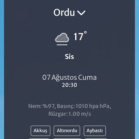
Ordu
°
17
Sis
07 Ağustos Cuma
20:30
Nem: %97, Basınç: 1010 hpa hPa,
Rüzgar: 1.00 m/s
Akkuş
Altınordu
Aybastı