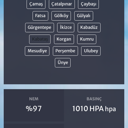
Çamaş
Çatalpınar
Çaybaşı
Fatsa
Gölköy
Gülyalı
Gürgentepe
İkizce
Kabadüz
Kabataş
Korgan
Kumru
Mesudiye
Perşembe
Ulubey
Ünye
NEM
BASINÇ
%97
1010 HPA
hpa