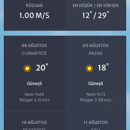
RÜZGAR
EN DÜŞÜK / EN YÜKSEK
°
°
1.00 M/S
12
/ 29
08 AĞUSTOS
09 AĞUSTOS
CUMARTESI
PAZAR
°
°
20
18
Güneşli
Güneşli
Nem: %68
Nem: %73
Rüzgar: 4.31 m/s
Rüzgar: 5.00 m/s
10 AĞUSTOS
11 AĞUSTOS