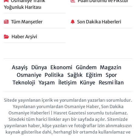
Osmaniye Trafik
Puan Durumu ve Fikstür
Yoğunluk Haritası
Tüm Manşetler
Son Dakika Haberleri
Haber Arşivi
Asayiş
Dünya
Ekonomi
Gündem
Magazin
Osmaniye
Politika
Sağlık
Eğitim
Spor
Teknoloji
Yaşam
İletişim
Künye
Resmi İlan
Sitede yayınlanan içerik ve yorumlardan yazarları sorumludur.
Yayınlanan yorumlardan Osmaniye Haber, Son Dakika
Osmaniye Haberleri | Hasret Gazetesi sorumlu tutulamaz.
Sitedeki tüm harici linkler ayrı bir sayfada açılır. Sitemizde
yayınlanan haber, köşe yazıları ve fotoğraflar izin alınmaksızın
kaynak gösterilse dahi, herhangi bir ortamda kullanılamaz ve