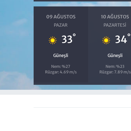
09 AĞUSTOS
10 AĞUSTOS
PAZAR
PAZARTESI
°
°
33
34
Güneşli
Güneşli
Nem: %27
Nem: %23
Rüzgar: 4.69 m/s
Rüzgar: 7.89 m/s