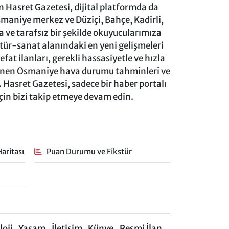
 Hasret Gazetesi, dijital platformda da
aniye merkez ve Düziçi, Bahçe, Kadirli,
ve tarafsız bir şekilde okuyucularımıza
ltür-sanat alanındaki en yeni gelişmeleri
at ilanları, gerekli hassasiyetle ve hızla
lenen Osmaniye hava durumu tahminleri ve
 Hasret Gazetesi, sadece bir haber portalı
için bizi takip etmeye devam edin.
aritası
Puan Durumu ve Fikstür
oji
Yaşam
İletişim
Künye
Resmi İlan