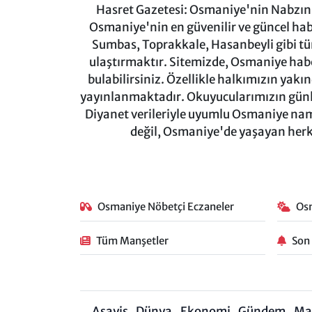
Hasret Gazetesi: Osmaniye'nin Nabzını 
Osmaniye'nin en güvenilir ve güncel ha
Sumbas, Toprakkale, Hasanbeyli gibi tü
ulaştırmaktır. Sitemizde, Osmaniye haber
bulabilirsiniz. Özellikle halkımızın yakı
yayınlanmaktadır. Okuyucularımızın günl
Diyanet verileriyle uyumlu Osmaniye namaz
değil, Osmaniye'de yaşayan herkes
Osmaniye Nöbetçi Eczaneler
Os
Tüm Manşetler
Son
Asayiş
Dünya
Ekonomi
Gündem
Ma