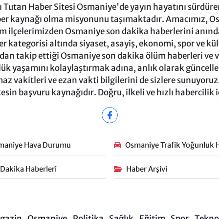
Tutan Haber Sitesi Osmaniye'de yayın hayatını sürdüren
ber kaynağı olma misyonunu taşımaktadır. Amacımız, Osm
m ilçelerimizden Osmaniye son dakika haberlerini anında 
 kategorisi altında siyaset, asayiş, ekonomi, spor ve kü
ndan takip ettiği Osmaniye son dakika ölüm haberleri ve vef
ük yaşamını kolaylaştırmak adına, anlık olarak güncel
 vakitleri ve ezan vakti bilgilerini de sizlere sunuyoruz.
in başvuru kaynağıdır. Doğru, ilkeli ve hızlı habercilik 
maniye Hava Durumu
Osmaniye Trafik Yoğunluk H
 Dakika Haberleri
Haber Arşivi
gazin
Osmaniye
Politika
Sağlık
Eğitim
Spor
Teknol