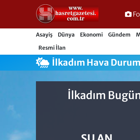
Fo
Osmaniye Nöbetçi Eczaneler
Asayiş
Dünya
Ekonomi
Gündem
M
Osmaniye Hava Durumu
Resmi İlan
Osmaniye Trafik Yoğunluk Haritası
İlkadım Hava Duru
Süper Lig Puan Durumu ve Fikstür
Tüm Manşetler
İlkadım Bugün
Son Dakika Haberleri
Haber Arşivi
ŞU AN