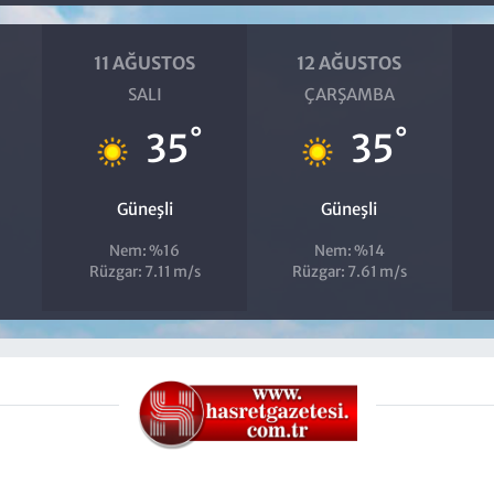
11 AĞUSTOS
12 AĞUSTOS
SALI
ÇARŞAMBA
°
°
35
35
Güneşli
Güneşli
Nem: %16
Nem: %14
Rüzgar: 7.11 m/s
Rüzgar: 7.61 m/s