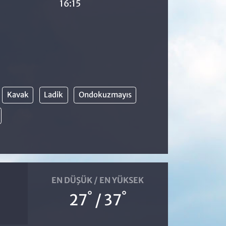
16:15
Kavak
Ladik
Ondokuzmayıs
EN DÜŞÜK / EN YÜKSEK
°
°
27
/ 37