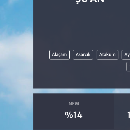
Alaçam
Asarcık
Atakum
Ay
NEM
%14