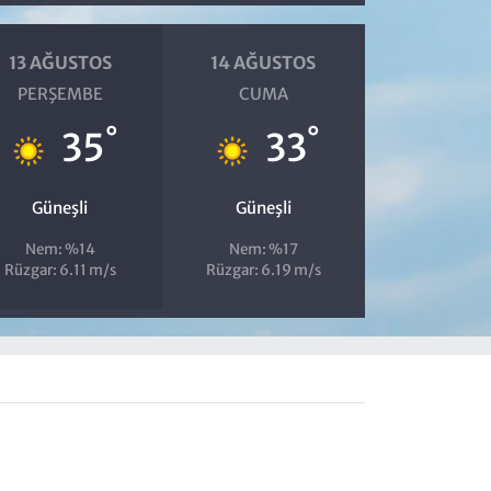
13 AĞUSTOS
14 AĞUSTOS
PERŞEMBE
CUMA
°
°
35
33
Güneşli
Güneşli
Nem: %14
Nem: %17
Rüzgar: 6.11 m/s
Rüzgar: 6.19 m/s