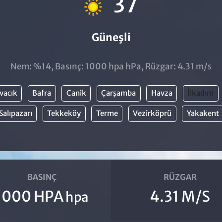
37
Güneşli
Nem: %14, Basınç: 1000 hpa hPa, Rüzgar: 4.31 m/s
vacık
Bafra
Canik
Çarşamba
Havza
İlkadım
Salıpazarı
Tekkeköy
Terme
Vezirköprü
Yakakent
BASINÇ
RÜZGAR
1000 HPA
4.31 M/S
hpa