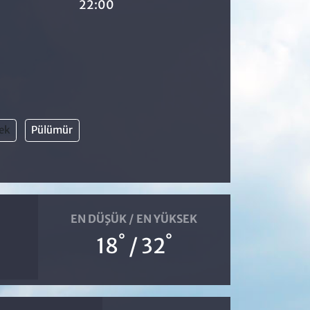
22:00
ek
Pülümür
EN DÜŞÜK / EN YÜKSEK
°
°
18
/ 32