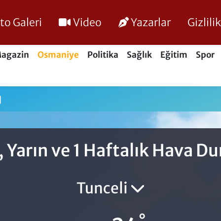
to Galeri
Video
Yazarlar
Gizlil
agazin
Osmaniye
Politika
Sağlık
Eğitim
Spor
u
 Yarın ve 1 Haftalık Hava 
Tunceli
°