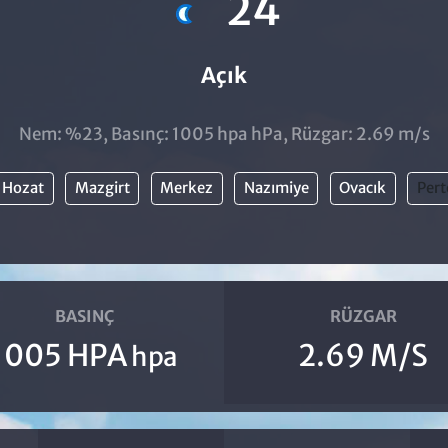
24
Açık
Nem: %23, Basınç: 1005 hpa hPa, Rüzgar: 2.69 m/s
Hozat
Mazgirt
Merkez
Nazımiye
Ovacık
Pert
BASINÇ
RÜZGAR
1005 HPA
2.69 M/S
hpa