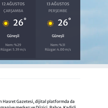
12 AĞUSTOS
13 AĞUSTOS
ÇARŞAMBA
PERŞEMBE
°
°
26
26
Güneşli
Güneşli
Nem: %29
Nem: %31
Rüzgar: 5.39 m/s
Rüzgar: 4.00 m/s
 Hasret Gazetesi, dijital platformda da
aniye merkez ve Düziçi, Bahçe, Kadirli,