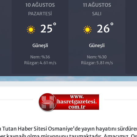
10 AĞUSTOS
11 AĞUSTOS
PAZARTESI
SALI
°
°
25
26
Güneşli
Güneşli
Nem: %36
Nem: %30
Rüzgar: 4.61 m/s
Rüzgar: 5.81 m/s
Tutan Haber Sitesi Osmaniye'de yayın hayatını sürdüren
ber kaynağı olma misyonunu taşımaktadır. Amacımız, Osm