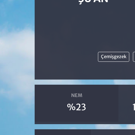
Çemişgezek
NEM
%23