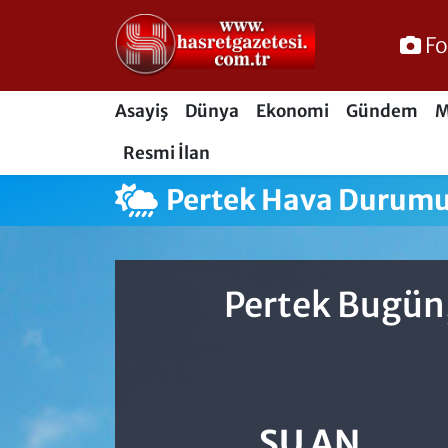
Fo
Osmaniye Nöbetçi Eczaneler
Asayiş
Dünya
Ekonomi
Gündem
M
Osmaniye Hava Durumu
Resmi İlan
Osmaniye Trafik Yoğunluk Haritası
Pertek Hava Durum
Süper Lig Puan Durumu ve Fikstür
Tüm Manşetler
Pertek Bugün,
Son Dakika Haberleri
Haber Arşivi
ŞU AN