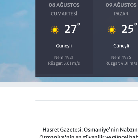
08 AĞUSTOS
09 AĞUSTOS
CUMARTESI
PAZAR
°
°
27
25
Güneşli
Güneşli
Nem: %21
Nem: %36
Rüzgar: 3.61 m/s
Rüzgar: 4.31 m/s
Hasret Gazetesi: Osmaniye'nin Nabzını 
Osmaniye'nin en güvenilir ve güncel ha