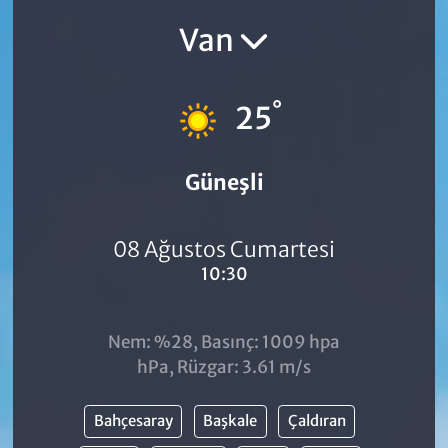
Van
°
25
Güneşli
08 Ağustos Cumartesi
10:30
Nem: %28, Basınç: 1009 hpa
hPa, Rüzgar: 3.61 m/s
Bahçesaray
Başkale
Çaldıran