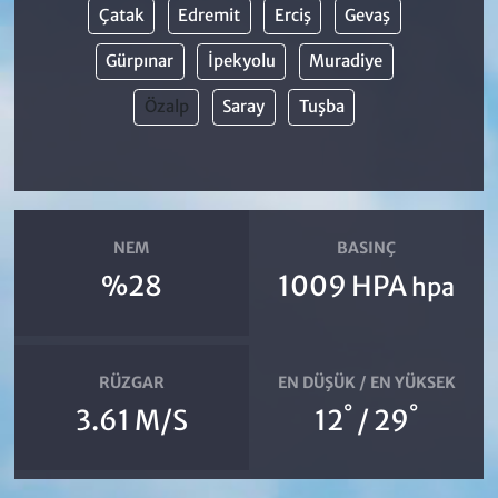
Çatak
Edremit
Erciş
Gevaş
Gürpınar
İpekyolu
Muradiye
Özalp
Saray
Tuşba
NEM
BASINÇ
%28
1009 HPA
hpa
RÜZGAR
EN DÜŞÜK / EN YÜKSEK
°
°
3.61 M/S
12
/ 29