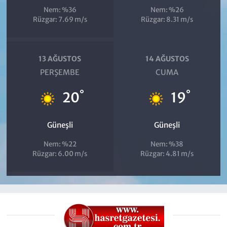
Nem: %36
Nem: %26
Rüzgar: 7.69 m/s
Rüzgar: 8.31 m/s
13 AĞUSTOS
14 AĞUSTOS
PERŞEMBE
CUMA
°
°
20
19
Güneşli
Güneşli
Nem: %22
Nem: %38
Rüzgar: 6.00 m/s
Rüzgar: 4.81 m/s