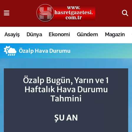
Osmaniye Nöbetçi Eczaneler
Asayiş
Dünya
Ekonomi
Gündem
Magazin
Osmaniye Hava Durumu
Özalp Hava Durumu
Osmaniye Trafik Yoğunluk Haritası
Süper Lig Puan Durumu ve Fikstür
Özalp Bugün, Yarın ve 1
Tüm Manşetler
Haftalık Hava Durumu
Tahmini
Son Dakika Haberleri
Haber Arşivi
ŞU AN