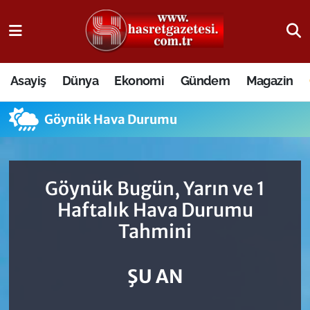
Osmaniye Nöbetçi Eczaneler
Asayiş
Dünya
Ekonomi
Gündem
Magazin
Osmaniye Hava Durumu
Göynük Hava Durumu
Osmaniye Trafik Yoğunluk Haritası
Süper Lig Puan Durumu ve Fikstür
Göynük Bugün, Yarın ve 1
Tüm Manşetler
Haftalık Hava Durumu
Tahmini
Son Dakika Haberleri
Haber Arşivi
ŞU AN