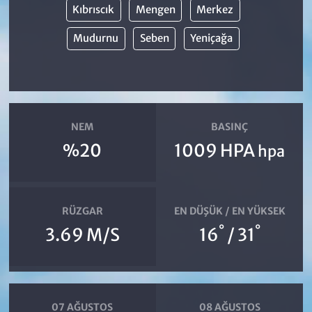
Kıbrıscık
Mengen
Merkez
Mudurnu
Seben
Yeniçağa
NEM
BASINÇ
%20
1009 HPA
hpa
RÜZGAR
EN DÜŞÜK / EN YÜKSEK
°
°
3.69 M/S
16
/ 31
07 AĞUSTOS
08 AĞUSTOS