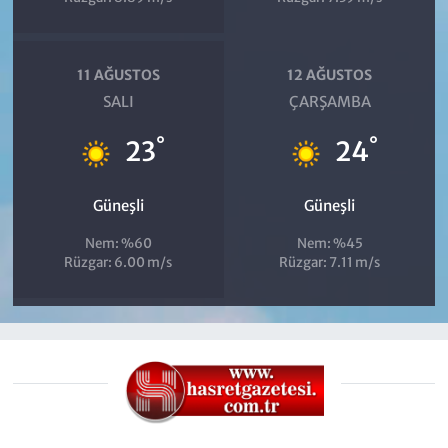
11 AĞUSTOS
12 AĞUSTOS
SALI
ÇARŞAMBA
°
°
23
24
Güneşli
Güneşli
Nem: %60
Nem: %45
Rüzgar: 6.00 m/s
Rüzgar: 7.11 m/s