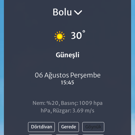
Bolu
°
30
Güneşli
06 Ağustos Perşembe
15:45
Nem: %20, Basınç: 1009 hpa
hPa, Rüzgar: 3.69 m/s
Dörtdivan
Gerede
Göynük