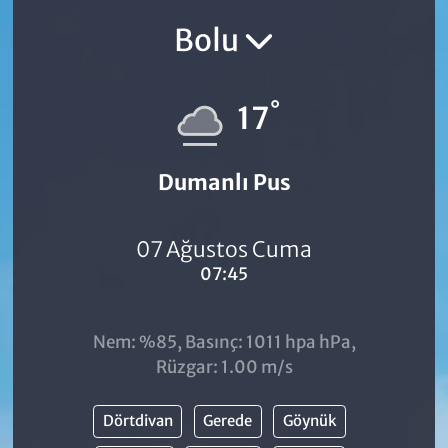
Bolu
°
17
Dumanlı Pus
07 Ağustos Cuma
07:45
Nem: %85, Basınç: 1011 hpa hPa,
Rüzgar: 1.00 m/s
Dörtdivan
Gerede
Göynük