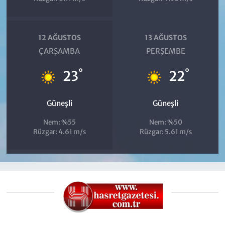
12 AĞUSTOS
13 AĞUSTOS
ÇARŞAMBA
PERŞEMBE
°
°
23
22
Güneşli
Güneşli
Nem: %55
Nem: %50
Rüzgar: 4.61 m/s
Rüzgar: 5.61 m/s