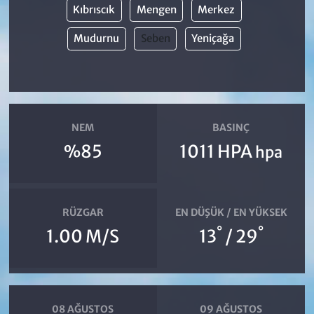
Kıbrıscık
Mengen
Merkez
Mudurnu
Seben
Yeniçağa
NEM
BASINÇ
%85
1011 HPA
hpa
RÜZGAR
EN DÜŞÜK / EN YÜKSEK
°
°
1.00 M/S
13
/ 29
08 AĞUSTOS
09 AĞUSTOS