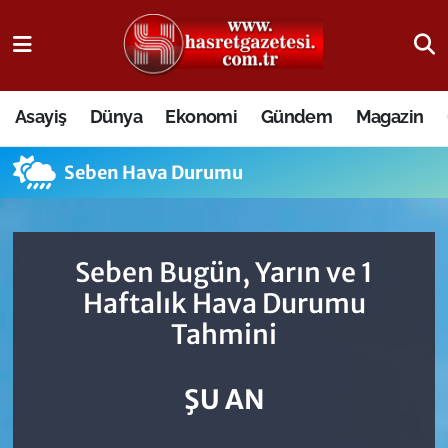
Osmaniye Nöbetçi Eczaneler
Asayiş
Dünya
Ekonomi
Gündem
Magazin
Osmaniye Hava Durumu
Seben Hava Durumu
Osmaniye Trafik Yoğunluk Haritası
Süper Lig Puan Durumu ve Fikstür
Seben Bugün, Yarın ve 1
Tüm Manşetler
Haftalık Hava Durumu
Tahmini
Son Dakika Haberleri
Haber Arşivi
ŞU AN