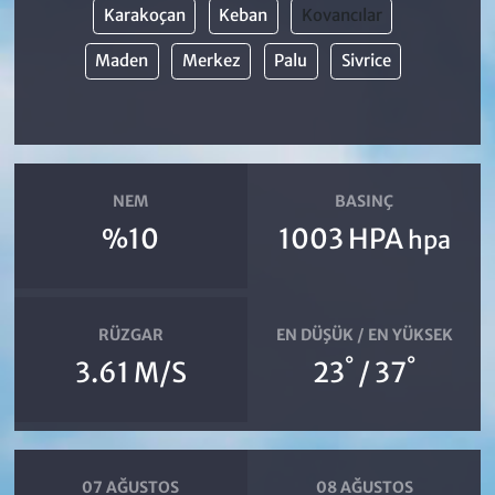
Karakoçan
Keban
Kovancılar
Maden
Merkez
Palu
Sivrice
NEM
BASINÇ
%10
1003 HPA
hpa
RÜZGAR
EN DÜŞÜK / EN YÜKSEK
°
°
3.61 M/S
23
/ 37
07 AĞUSTOS
08 AĞUSTOS