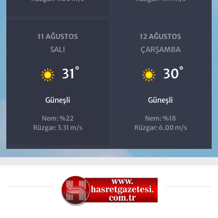
11 AĞUSTOS
12 AĞUSTOS
SALI
ÇARŞAMBA
°
°
31
30
Güneşli
Güneşli
Nem: %22
Nem: %18
Rüzgar: 3.31 m/s
Rüzgar: 6.00 m/s