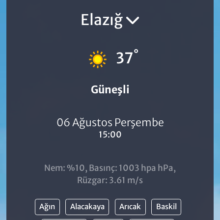
Elazığ
°
37
Güneşli
06 Ağustos Perşembe
15:00
Nem: %10, Basınç: 1003 hpa hPa,
Rüzgar: 3.61 m/s
Ağın
Alacakaya
Arıcak
Baskil