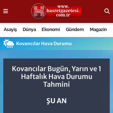
Osmaniye Nöbetçi Eczaneler
Asayiş
Dünya
Ekonomi
Gündem
Magazin
Osmaniye Hava Durumu
Kovancılar Hava Durumu
Osmaniye Trafik Yoğunluk Haritası
Süper Lig Puan Durumu ve Fikstür
Kovancılar Bugün, Yarın ve 1
Tüm Manşetler
Haftalık Hava Durumu
Tahmini
Son Dakika Haberleri
Haber Arşivi
ŞU AN