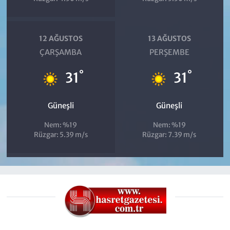
12 AĞUSTOS
13 AĞUSTOS
ÇARŞAMBA
PERŞEMBE
°
°
31
31
Güneşli
Güneşli
Nem: %19
Nem: %19
Rüzgar: 5.39 m/s
Rüzgar: 7.39 m/s