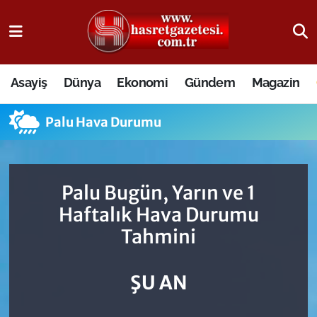
Osmaniye Nöbetçi Eczaneler
Asayiş
Dünya
Ekonomi
Gündem
Magazin
Osmaniye Hava Durumu
Palu Hava Durumu
Osmaniye Trafik Yoğunluk Haritası
Süper Lig Puan Durumu ve Fikstür
Palu Bugün, Yarın ve 1
Tüm Manşetler
Haftalık Hava Durumu
Tahmini
Son Dakika Haberleri
Haber Arşivi
ŞU AN