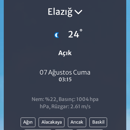
Elazığ
°
24
Açık
07 Ağustos Cuma
03:15
Nem: %22, Basınç: 1004 hpa
hPa, Rüzgar: 2.61 m/s
Ağın
Alacakaya
Arıcak
Baskil