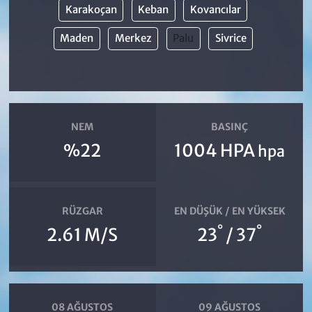
Karakoçan
Keban
Kovancılar
Maden
Merkez
Palu
Sivrice
NEM
BASINÇ
%22
1004 HPA
hpa
RÜZGAR
EN DÜŞÜK / EN YÜKSEK
°
°
2.61 M/S
23
/ 37
08 AĞUSTOS
09 AĞUSTOS