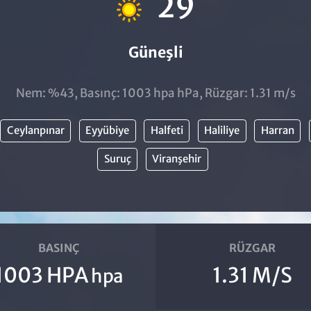
29
Güneşli
Nem: %43, Basınç: 1003 hpa hPa, Rüzgar: 1.31 m/s
Ceylanpınar
Eyyübiye
Halfeti
Haliliye
Harran
Suruç
Viranşehir
BASINÇ
RÜZGAR
1003 HPA
1.31 M/S
hpa