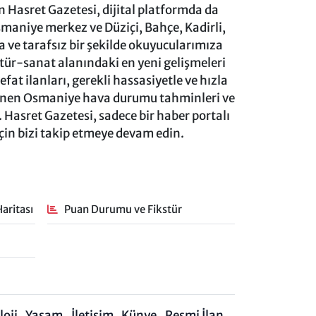
 Hasret Gazetesi, dijital platformda da
aniye merkez ve Düziçi, Bahçe, Kadirli,
ve tarafsız bir şekilde okuyucularımıza
ltür-sanat alanındaki en yeni gelişmeleri
at ilanları, gerekli hassasiyetle ve hızla
lenen Osmaniye hava durumu tahminleri ve
 Hasret Gazetesi, sadece bir haber portalı
için bizi takip etmeye devam edin.
aritası
Puan Durumu ve Fikstür
oji
Yaşam
İletişim
Künye
Resmi İlan