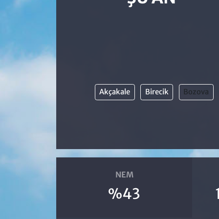
Akçakale
Birecik
Bozova
NEM
%43