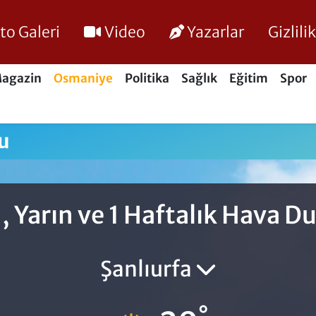
to Galeri
Video
Yazarlar
Gizlil
agazin
Osmaniye
Politika
Sağlık
Eğitim
Spor
u
 Yarın ve 1 Haftalık Hava 
Şanlıurfa
°