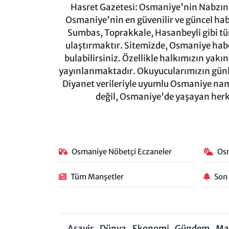
Hasret Gazetesi: Osmaniye'nin Nabzını 
Osmaniye'nin en güvenilir ve güncel ha
Sumbas, Toprakkale, Hasanbeyli gibi tü
ulaştırmaktır. Sitemizde, Osmaniye haber
bulabilirsiniz. Özellikle halkımızın yakı
yayınlanmaktadır. Okuyucularımızın günl
Diyanet verileriyle uyumlu Osmaniye namaz
değil, Osmaniye'de yaşayan herkes
Osmaniye Nöbetçi Eczaneler
Os
Tüm Manşetler
Son
Asayiş
Dünya
Ekonomi
Gündem
Ma