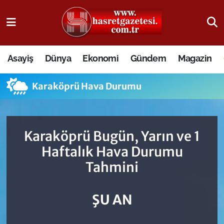
Osmaniye Nöbetçi Eczaneler
Asayiş
Dünya
Ekonomi
Gündem
Magazin
Osmaniye Hava Durumu
Karaköprü Hava Durumu
Osmaniye Trafik Yoğunluk Haritası
Süper Lig Puan Durumu ve Fikstür
Karaköprü Bugün, Yarın ve 1
Tüm Manşetler
Haftalık Hava Durumu
Tahmini
Son Dakika Haberleri
Haber Arşivi
ŞU AN