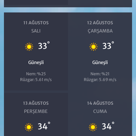
11 AĞUSTOS
12 AĞUSTOS
SALI
ÇARŞAMBA
°
°
33
33
Güneşli
Güneşli
Nem: %25
Nem: %21
Rüzgar: 5.61 m/s
Rüzgar: 5.69 m/s
13 AĞUSTOS
14 AĞUSTOS
PERŞEMBE
CUMA
°
°
34
34