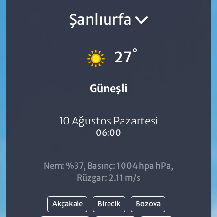
Şanlıurfa
°
27
Güneşli
10 Ağustos Pazartesi
06:00
Nem: %37, Basınç: 1004 hpa hPa,
Rüzgar: 2.11 m/s
Akçakale
Birecik
Bozova