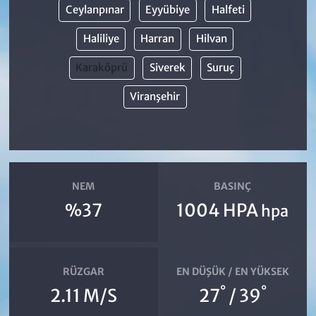
Ceylanpınar
Eyyübiye
Halfeti
Haliliye
Harran
Hilvan
Karaköprü
Siverek
Suruç
Viranşehir
NEM
BASINÇ
%37
1004 HPA
hpa
RÜZGAR
EN DÜŞÜK / EN YÜKSEK
°
°
2.11 M/S
27
/ 39